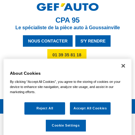
CPA 95
Le spécialiste de la pièce auto à Goussainville
NOUS CONTACTER
S'Y RENDRE
01 39 35 81 18
Votre magasin est actuellement
About Cookies
OUVERT
By clicking “Accept All Cookies”, you agree to the storing of cookies on your
Vendredi :
device to enhance site navigation, analyze site usage, and assist in our
09:00/19:00
marketing efforts.
Reject All
Accept All Cookies
Cookie Settings