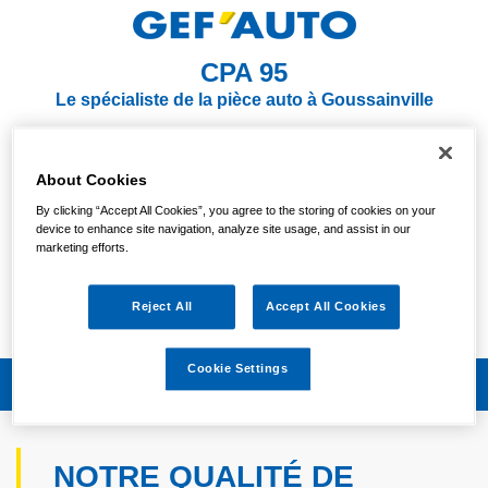
CPA 95
Le spécialiste de la pièce auto à Goussainville
NOUS CONTACTER
S'Y RENDRE
About Cookies
01 39 35 81 18
By clicking “Accept All Cookies”, you agree to the storing of cookies on your
device to enhance site navigation, analyze site usage, and assist in our
marketing efforts.
Votre magasin est actuellement
OUVERT
Vendredi :
Reject All
Accept All Cookies
09:00/19:00
Cookie Settings
NOTRE QUALITÉ DE